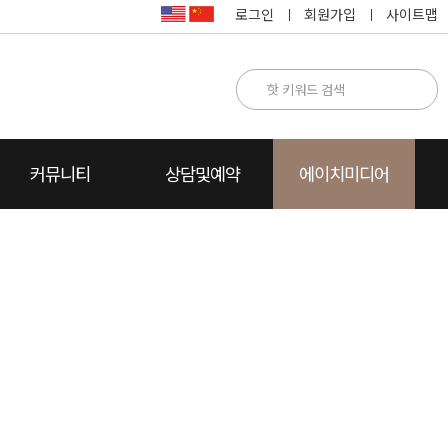
로그인
회원가입
사이트맵
커뮤니티
상담및예약
에이치미디어
명
카톡상담
찾아오시는 길
카드뉴스
수술방법설명
수술후 상담
자주하는 질문
동영상FAQ
상담전화요청
수술전후 주의사항
에이치Story