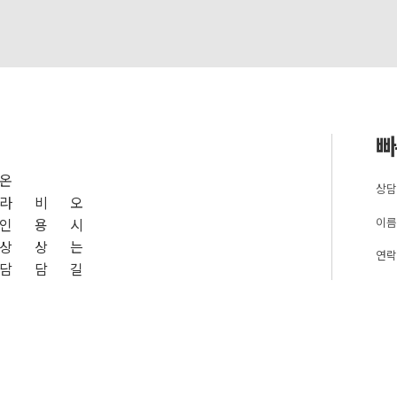
빠
온
상담
라
비
오
이름
인
용
시
상
상
는
연락
담
담
길