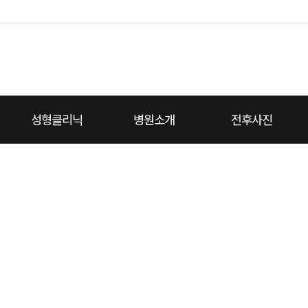
성형클리닉
병원소개
전후사진
대
치성형외과 소개
끝
코성형
코재건
턱끝
가슴성형
온라인상담
병원둘러보기
리프팅
진료예약
보유장비
지방이식쁘띠
전체보기
비용상담
전후사진
에이치소식
진료안내
동영상설