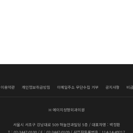
이용약관
개인정보취급방침
이메일주소 무단수집 거부
공지사항
비
H 에이치성형외과의원
서울시 서초구 강남대로 509 하늘안과빌딩 5층
/ 대표자명 : 백정환
T : 02-3447-0100 / F : 02-3447-0109 / 사업자등록번호 : 114-14-49217