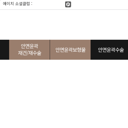
본
에이치 소셜클럽 :
문
바
로
가
기
안면윤곽
안면윤곽보형물
안면윤곽수술
재건/재수술
사각턱
광대
두상
턱끝
노블캣
광대
임플레이트
귀족
사각턱
눈성형
두상
앞광
에이
턱