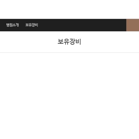
병원소개
보유장비
에이치성형외과 소개
보유장비
- 대표원장 인사말
- 연혁
- 의료진소개
병원둘러보기
보유장비
진료안내
찾아오시는 길