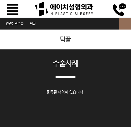
안면윤곽수술
턱끝
광대
턱끝
사각턱
턱끝
수술사례
등록된 내역이 없습니다.