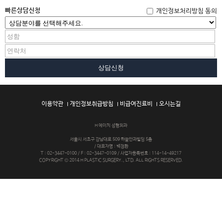
에
이
빠른상담신청
개인정보처리방침 동의
치
성
형
외
과
의
상담신청
턱
끝
수
술
이용약관
개인정보취급방침
비급여진료비
오시는길
이
란?
H 에이치 성형외과
정
서울시 서초구 강남대로 509 하늘안과빌딩 5층
상
/ 대표자명 : 백정환
T : 02-3447-0100 / F : 02-3447-0109 / 사업자등록번호 : 114-14-49217
적
COPYRIGHT © 2014 H PLASTIC SURGERY., LTD. ALL RIGHTS RESERVED.
인
교
합
을
가