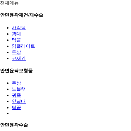
전체메뉴
안면윤곽재건/재수술
사각턱
광대
턱끝
임플레이트
두상
코재건
안면윤곽보형물
두상
노블캣
귀족
앞광대
턱끝
안면윤곽수술