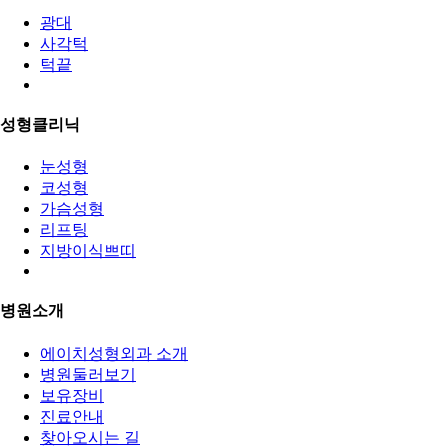
광대
사각턱
턱끝
성형클리닉
눈성형
코성형
가슴성형
리프팅
지방이식쁘띠
병원소개
에이치성형외과 소개
병원둘러보기
보유장비
진료안내
찾아오시는 길