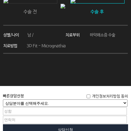
수술 전
수술 후
성별/나이
치료부위
남 /
하악왜소증 수술
치료방법
3D Fit - Micrognathia
에
이
빠른상담신청
개인정보처리방침 동의
치
성
형
외
과
의
상담신청