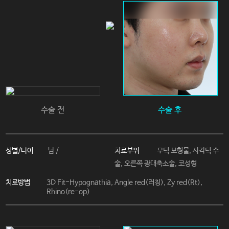
수술 전
수술 후
성별/나이
치료부위
남 /
무턱 보형물, 사각턱 수
술, 오른쪽 광대축소술, 코성형
치료방법
3D Fit-Hypognathia, Angle red(러칭), Zy red(Rt),
Rhino(re-op)