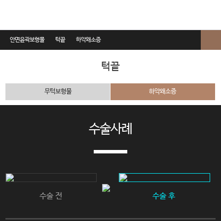
안면윤곽보형물
턱끝
하악왜소증
두상
턱끝
- 두상전반부
무턱보형물
하악왜소증
- 이마
- 안와상융기(눈썹뼈)
수술사례
노블캣
귀족
앞광대
턱끝
수술 전
수술 후
- 무턱보형물
- 하악왜소증