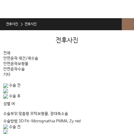
전후사진
전후사진
전후사진
전후사진
전체
안면윤곽 재건/재수술
안면윤곽보형물
안면윤곽수술
기타
수술 전
수술 후
여
성별
맞춤형 무턱보형물, 광대축소술
수술부위
수술방법
3D Fit-Micrognathia PMMA, Zy red
수술 전