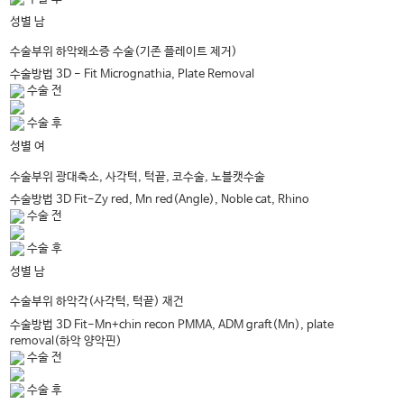
남
성별
하악왜소증 수술(기존 플레이트 제거)
수술부위
수술방법
3D - Fit Micrognathia, Plate Removal
수술 전
수술 후
여
성별
광대축소, 사각턱, 턱끝, 코수술, 노블캣수술
수술부위
수술방법
3D Fit-Zy red, Mn red(Angle), Noble cat, Rhino
수술 전
수술 후
남
성별
하악각(사각턱, 턱끝) 재건
수술부위
수술방법
3D Fit-Mn+chin recon PMMA, ADM graft(Mn), plate
removal(하악 양악핀)
수술 전
수술 후