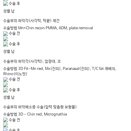
수술 후
남
성별
하악각(사각턱, 턱끝) 재건
수술부위
수술방법
Mn+Chin recon PMMA, ADM, plate removal
수술 전
수술 후
남
성별
하악각(사각턱), 앞광대, 코
수술부위
수술방법
3D Fit-Mn red, Mx(진피), Paranasal(진피), T/C fat 재배치,
Rhino(이노핏)
수술 전
수술 후
남
성별
하악왜소증 수술(앞턱 맞춤형 보형물)
수술부위
수술방법
3D - Chin red, Micrognathia
수술 전
수술 후