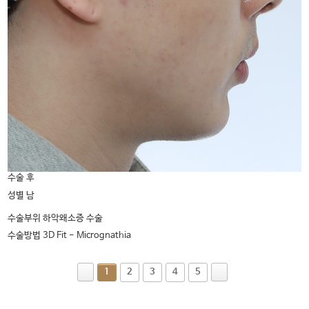
수술 후
남
성별
하악왜소증 수술
수술부위
수술방법
3D Fit - Micrognathia
1
2
3
4
5