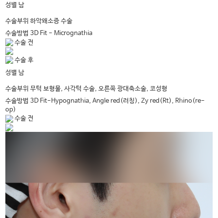
남
성별
하악왜소증 수술
수술부위
수술방법
3D Fit - Micrognathia
수술 전
수술 후
남
성별
무턱 보형물, 사각턱 수술, 오른쪽 광대축소술, 코성형
수술부위
수술방법
3D Fit-Hypognathia, Angle red(러칭), Zy red(Rt), Rhino(re-
op)
수술 전