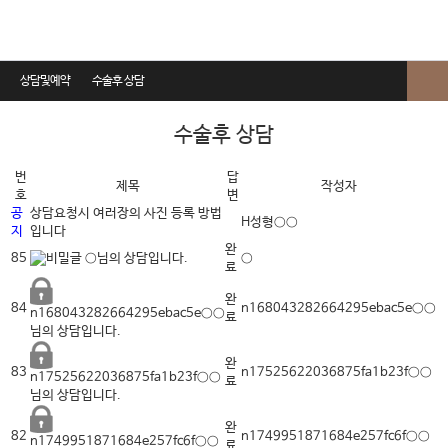
상담및예약
수술후 상담
온라인상담
수술후 상담
진료예약
번
답
제목
작성자
호
변
비용상담
공
상담요청시 여러장의 사진 등록 방법
H성형○○
지
입니다
카톡상담
완
85
○
○님의 상담입니다.
료
수술후 상담
완
84
n168043282664295ebac5e○○
n168043282664295ebac5e○○
료
상담전화요청
님의 상담입니다.
완
83
n17525622036875fa1b23f○○
n17525622036875fa1b23f○○
료
님의 상담입니다.
완
82
n1749951871684e257fc6f○○
n1749951871684e257fc6f○○
료