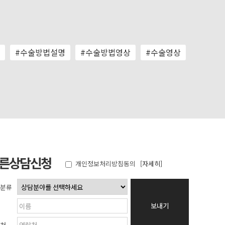
#수술방법설명
#수술방법영상
#수술영상
른상담신청
개인정보처리방침동의
[자세히]
분류
보내기
처