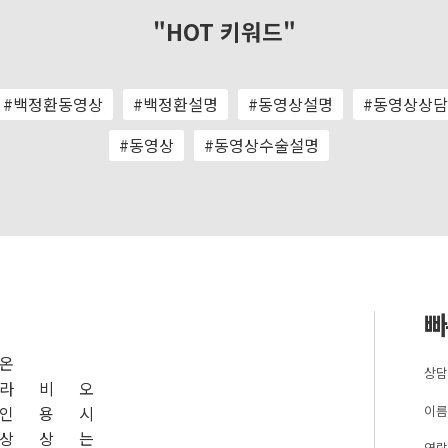
"HOT 키워드"
#백정환동영상
#백정환설명
#동영상설명
#동영상상담
#동영상
#동영상수술설명
빠
온
상담
라
비
오
이름
인
용
시
상
상
는
연락