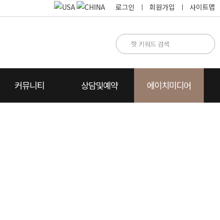
로그인
회원가입
사이트맵
커뮤니티
상담및예약
에이치미디어
명
카톡상담
찾아오시는 길
카드뉴스
수술방법설명
수술후 상담
자주하는 질문
동영상FAQ
상담전화요청
수술전후 주의사항
에이치Story