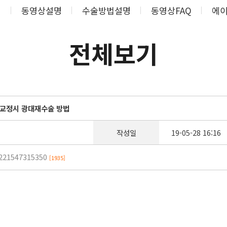
기
동영상설명
수술방법설명
동영상FAQ
에이
전체보기
과교정시 광대재수술 방법
작성일
19-05-28 16:16
/221547315350
[1935]