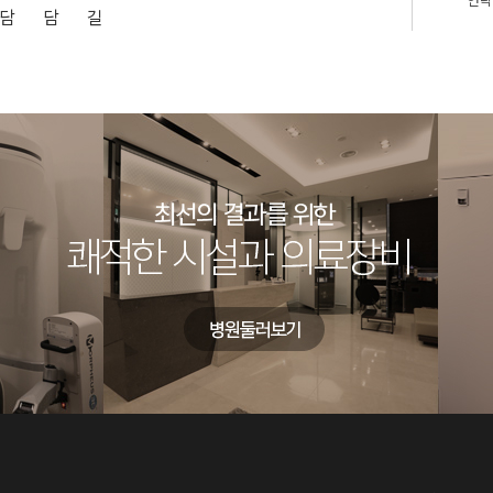
담
담
길