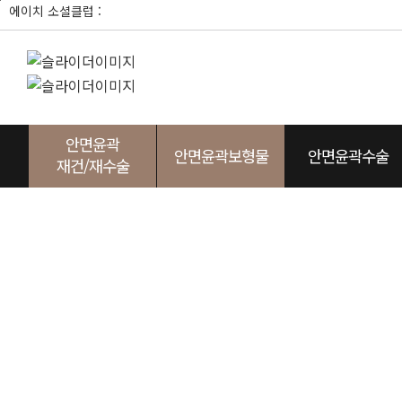
본
에이치 소셜클럽 :
문
바
로
가
기
안면윤곽
안면윤곽보형물
안면윤곽수술
재건/재수술
사각턱
광대
두상
턱끝
노블캣
광대
임플레이트
귀족
사각턱
눈성형
두상
앞광
에이
턱