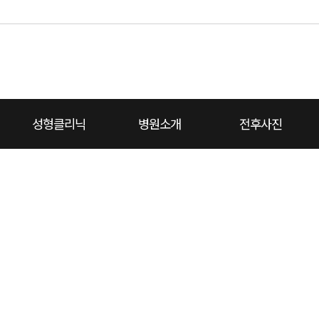
성형클리닉
병원소개
전후사진
대
치성형외과 소개
끝
코성형
코재건
턱끝
가슴성형
온라인상담
병원둘러보기
리프팅
진료예약
보유장비
지방이식쁘띠
전체보기
비용상담
전후사진
에이치소식
진료안내
동영상설