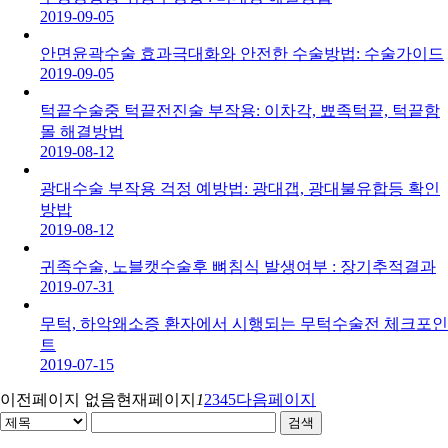
2019-09-05
안면윤곽수술 효과극대화와 안전한 수술방법: 수술가이드
2019-09-05
턱끝수술중 턱끝전진술 부작용: 이차각, 뾰족턱끝, 턱끝함
몰 해결방법
2019-08-12
광대수술 부작용 걱정 예방법: 광대갭, 광대불유합등 확인
방밥
2019-08-12
귀족수술, 노블캣수술후 뼈침식 발생여부 : 장기추적결과
2019-07-31
무턱, 하악왜소증 환자에서 시행되는 무턱수술전 체크포인
트
2019-07-15
이전페이지 없음
현재페이지
1
2
3
4
5
다음페이지
검색