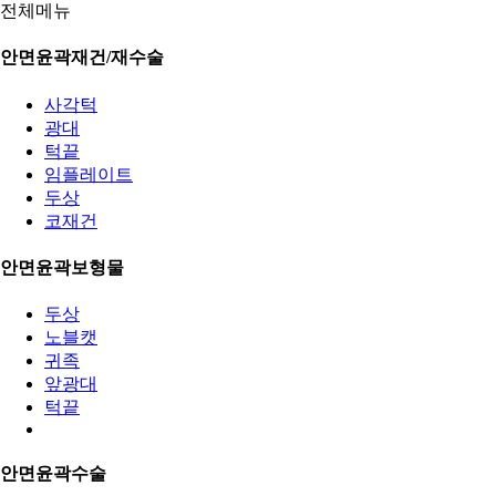
전체메뉴
안면윤곽재건/재수술
사각턱
광대
턱끝
임플레이트
두상
코재건
안면윤곽보형물
두상
노블캣
귀족
앞광대
턱끝
안면윤곽수술