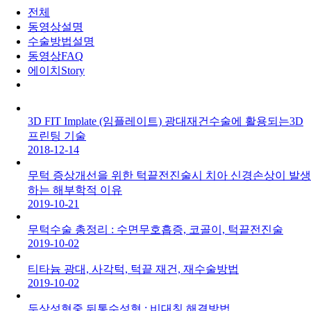
전체
동영상설명
수술방법설명
동영상FAQ
에이치Story
3D FIT Implate (임플레이트) 광대재건수술에 활용되는3D
프린팅 기술
2018-12-14
무턱 증상개선을 위한 턱끝전진술시 치아 신경손상이 발생
하는 해부학적 이유
2019-10-21
무턱수술 총정리 : 수면무호흡증, 코골이, 턱끝전진술
2019-10-02
티타늄 광대, 사각턱, 턱끝 재건, 재수술방법
2019-10-02
두상성형중 뒤통수성형 : 비대칭 해결방법