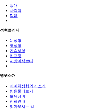
광대
사각턱
턱끝
성형클리닉
눈성형
코성형
가슴성형
리프팅
지방이식쁘띠
병원소개
에이치성형외과 소개
병원둘러보기
보유장비
진료안내
찾아오시는 길