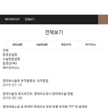
에이치미디어
전체보기
전체보기
전체보기
동영상설명
동영상설명
수술방법설명
동영상FAQ
에이치Story
수술방법설명
전체
동영상설명
동영상FAQ
수술방법설명
동영상FAQ
에이치Story
에이치Story
광대축소술후 부작용증상: 상악동염
2019-07-15
광대수술전 체크포인트: 광대과교정시 광대재수술 방법
2019-05-28
옆광대축소술 후 발생한 광대아치 부위 함몰 부작용 진단 및 해결법