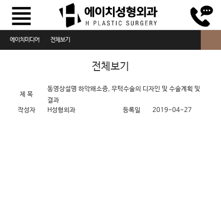
에이치미디어
전체보기
전체보기
전체보기
동영상설명
동영상설명
하악왜소증, 무턱수술의 디자인 및 수술계획 및
제 목
결과
수술방법설명
작성자
H성형외과
등록일
2019-04-27
동영상FAQ
에이치Story