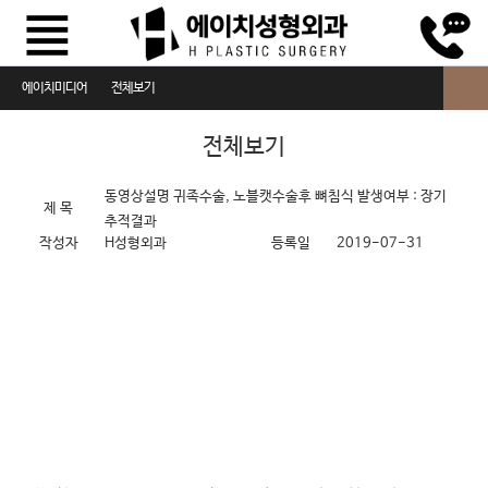
에이치미디어
전체보기
전체보기
전체보기
동영상설명
동영상설명
귀족수술, 노블캣수술후 뼈침식 발생여부 : 장기
제 목
추적결과
수술방법설명
작성자
H성형외과
등록일
2019-07-31
동영상FAQ
에이치Story