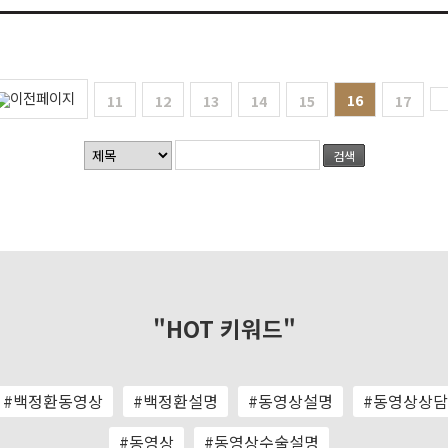
16
11
12
13
14
15
17
검색
"HOT 키워드"
#백정환동영상
#백정환설명
#동영상설명
#동영상상담
#동영상
#동영상수술설명