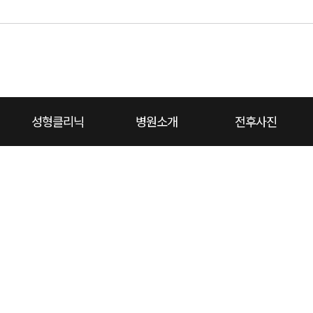
성형클리닉
병원소개
전후사진
대
치성형외과 소개
끝
코성형
코재건
턱끝
가슴성형
온라인상담
병원둘러보기
리프팅
진료예약
보유장비
지방이식쁘띠
전체보기
비용상담
전후사진
에이치소식
진료안내
동영상설