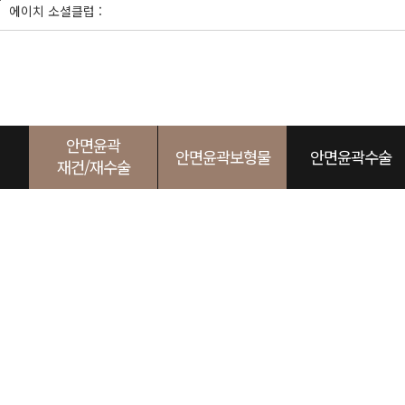
본
에이치 소셜클럽 :
문
바
로
가
기
안면윤곽
안면윤곽보형물
안면윤곽수술
재건/재수술
사각턱
광대
두상
턱끝
노블캣
광대
임플레이트
귀족
사각턱
눈성형
두상
앞광
에이
턱