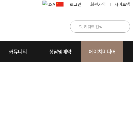
로그인
회원가입
사이트맵
커뮤니티
상담및예약
에이치미디어
명
카톡상담
찾아오시는 길
카드뉴스
수술방법설명
수술후 상담
자주하는 질문
동영상FAQ
상담전화요청
수술전후 주의사항
에이치Story