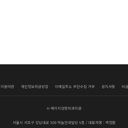
이용약관
개인정보취급방침
이메일주소 무단수집 거부
공지사항
비
H 에이치성형외과의원
서울시 서초구 강남대로 509 하늘안과빌딩 5층
/ 대표자명 : 백정환