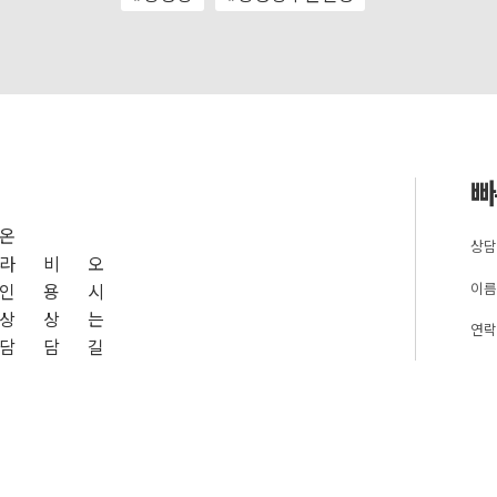
빠
온
상담
라
비
오
이름
인
용
시
상
상
는
연락
담
담
길