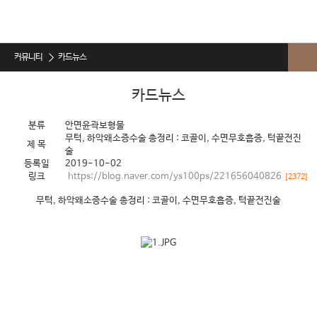
커뮤니티
카드뉴스
에이치소식
카드뉴스
카드뉴스
분류
안면윤곽보형물
무턱, 하악왜소증수술 총정리 : 코골이, 수면무호흡증, 턱끝전진
자주하는 질문
제 목
술
등록일
2019-10-02
수술전후 주의사항
링크
https://blog.naver.com/ys100ps/221656040826
[2372]
무턱, 하악왜소증수술 총정리 : 코골이, 수면무호흡증, 턱끝전진술