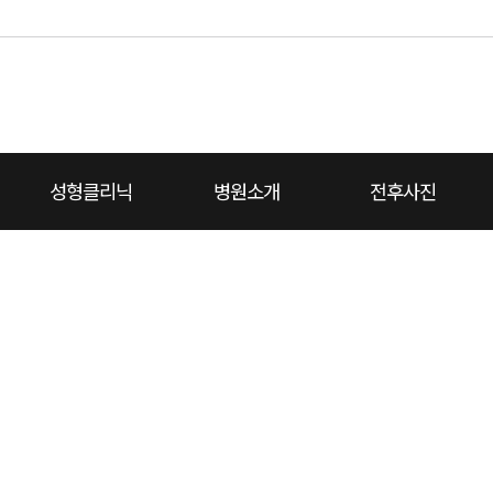
성형클리닉
병원소개
전후사진
대
치성형외과 소개
끝
코성형
코재건
턱끝
가슴성형
온라인상담
병원둘러보기
리프팅
진료예약
보유장비
지방이식쁘띠
전체보기
비용상담
전후사진
에이치소식
진료안내
동영상설