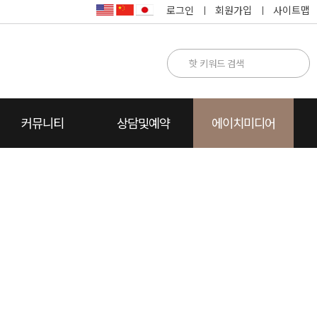
로그인
회원가입
사이트맵
커뮤니티
상담및예약
에이치미디어
명
카톡상담
찾아오시는 길
카드뉴스
수술방법설명
수술후 상담
자주하는 질문
동영상FAQ
상담전화요청
수술전후 주의사항
에이치Story