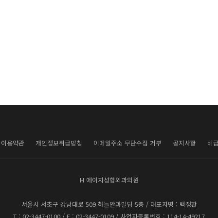
이용약관
개인정보취급방침
이메일주소 무단수집 거부
공지사항
비
H 에이치성형외과의원
서울시 서초구 강남대로 509 하늘안과빌딩 5층
/ 대표자명 : 백정환
T : 02-3447-0100 / F : 02-3447-0109 / 사업자등록번호 : 114-14-49217