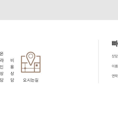
빠
온
상담
라
비
이름
인
용
상
상
연락
담
담
오시는길