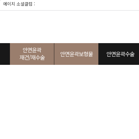
본
에이치 소셜클럽 :
문
바
로
가
기
안면윤곽
안면윤곽보형물
안면윤곽수술
재건/재수술
사각턱
광대
두상
턱끝
노블캣
광대
임플레이트
귀족
사각턱
눈성형
두상
앞광
에이
턱