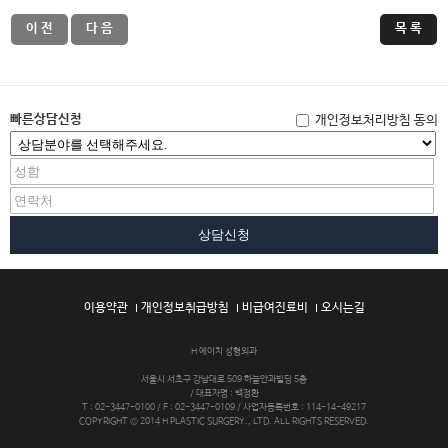
이 전
다 음
목 록
빠른상담신청
개인정보처리방침 동의
상담신청
이용약관
개인정보취급방침
비급여진료비
오시는길
H 에이치 성형외과
서울시 서초구 강남대로 509 하늘안과빌딩 5층
/ 대표자명 : 백정환
T : 02-3447-0100 / F : 02-3447-0109 / 사업자등록번호 : 114-14-49217
COPYRIGHT © 2014 H PLASTIC SURGERY., LTD. ALL RIGHTS RESERVED.